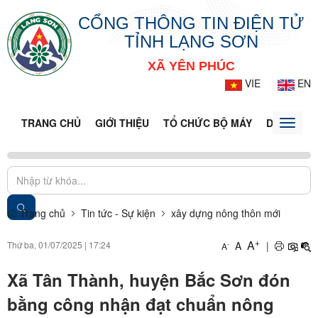
CỔNG THÔNG TIN ĐIỆN TỬ
TỈNH LẠNG SƠN
XÃ YÊN PHÚC
VIE
EN
TRANG CHỦ
GIỚI THIỆU
TỔ CHỨC BỘ MÁY
DOANH NG
Toggle
naviga
Trang chủ
Tin tức - Sự kiện
xây dựng nông thôn mới
+
A
Thứ ba, 01/07/2025
|
17:24
A
|
-
A
Xã Tân Thành, huyện Bắc Sơn đón
bằng công nhận đạt chuẩn nông