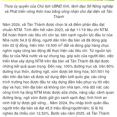
Thừa ủy quyền của Chủ tịch UBND tỉnh, lãnh đạo Sở Nông nghiệp
và Phát triển nông thôn trao bằng công nhận cho đại diện xã Tân
Thành
Năm 2024, xã Tân Thành được chọn là xã điểm phấn đấu đạt
chuẩn NTM. Tính đến hết năm 2023, xã đạt 11/19 tiêu chí NTM.
Để hoàn thành các tiêu chí còn lại, bên cạnh nguồn lực đầu tư của
Nhà nước 54,9 tỷ đồng, người dân trên địa bàn xã đã đóng góp
2
trên 02 tỷ đồng, hiến trên 19.500 m
đất và đóng góp hàng chục
nghìn ngày công lao động để thực hiện các tiêu chí. Từ nguồn lực
đầu tư của Nhà nước và sự chung tay, góp sức của người dân, việc
triển khai xây dựng NTM trên địa bàn xã Tân Thành đã đạt được
những kết quả quan trọng. Đến nay, 100% đường trục xã, trên 80%
đường trục thôn, đường ngõ, xóm được bê tông hóa; 501/501 hộ
dân trên địa bàn xã được sử dụng điện lưới quốc gia; các công
trình trường học được đầu tư xây dựng đảm bảo phục vụ tốt việc
dạy và học; trên địa bàn xã không còn nhà tạm, nhà dột nát; các
công trình hạ tầng NTM khác được sửa chữa, nâng cấp; cảnh quan
đường làng, ngõ xóm được giữ gìn xanh sạch đẹp; tình hình an
ninh trật tự được giữ vững... Năm 2024, thu nhập bình quân đầu
người trên địa bàn xã đạt 45,5 triệu đồng/người/năm; tỷ lệ hộ
nghèo đa chiều còn 12,52%. Bước vào năm 2025, xã Tân Thành