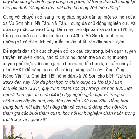
cây đào của gia đình ngày càng nâng lên, từ trồng đào đã mang lại
cho gia đình tôi nguồn thu mỗi năm khoảng 200 triệu đồng”.
Cùng với chuyển đổi sang trồng đào, người dân tại một số thôn của
xã Vũ Sơn như: Nà Tân, Nà Pán... cũng đã chủ động nghiên cứu và
đưa cây mắc ca vào trồng. Đến nay trên địa bàn xã có trên 170 hộ
trồng cây mắc ca, với diện tích trên 40ha, Vũ Sơn là một trong
những xã có diện tích cây mắc ca lớn nhất trên địa bàn huyện.
Để người dân tích cực chuyển đổi cơ cấu cây trồng, bên cạnh tuyên
truyền, khuyến khích, các tổ chức hội đoàn thể xã cũng thường
xuyên phối hợp với các ngành chức năng tổ chức tập huấn chuyển
giao KHKT để nâng cao chất lượng, năng suất cây trồng. Ông
Nông Văn Tụ, Chủ tịch Hội nông dân xã Vũ Sơn cho biết:
“Từ năm
2020 đến nay, Hội đã phối hợp tổ chức được 12 lớp tập huấn
chuyển giao KHKT, quy trình chăm sóc cây trồng với hơn 800 lượt
người tham gia, tổ chức 04 lớp dạy nghề ngắn hạn về trồng và
chăm sóc cây ăn quả, cây đào cho gần 100 học viên. Đồng thời,
trung bình mỗi năm hội nông dân xã còn chủ động cho hội viên
tham gia các buổi thăm quan, học hỏi kinh nghiệm chăn nuôi, trồng
trọt trong và ngoài xã”.