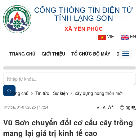
CỔNG THÔNG TIN ĐIỆN TỬ
TỈNH LẠNG SƠN
XÃ YÊN PHÚC
VIE
EN
TRANG CHỦ
GIỚI THIỆU
TỔ CHỨC BỘ MÁY
DOANH NG
Toggle
naviga
Trang chủ
Tin tức - Sự kiện
xây dựng nông thôn mới
+
A
Thứ ba, 01/07/2025
|
17:24
A
|
-
A
Vũ Sơn chuyển đổi cơ cấu cây trồng
mang lại giá trị kinh tế cao