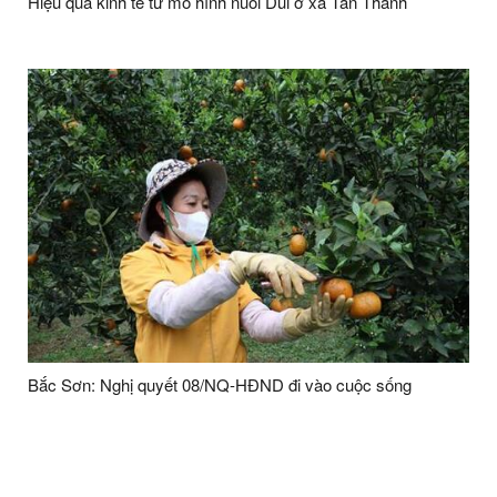
Hiệu quả kinh tế từ mô hình nuôi Dúi ở xã Tân Thành
Bắc Sơn: Nghị quyết 08/NQ-HĐND đi vào cuộc sống