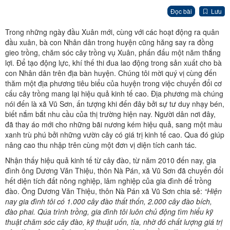
Đọc bài
Lưu
Trong những ngày đầu Xuân mới, cùng với các hoạt động ra quân
đầu xuân, bà con Nhân dân trong huyện cũng hăng say ra đồng
gieo trồng, chăm sóc cây trồng vụ Xuân, phấn đấu một năm thắng
lợi. Để tạo động lực, khí thế thi đua lao động trong sản xuất cho bà
con Nhân dân trên địa bàn huyện. Chúng tôi mời quý vị cùng đến
thăm một địa phương tiêu biểu của huyện trong việc chuyển đổi cơ
cấu cây trồng mang lại hiệu quả kinh tế cao. Địa phương mà chúng
nói đến là xã Vũ Sơn, ấn tượng khi đến đây bởi sự tư duy nhạy bén,
biết nắm bắt nhu cầu của thị trường hiện nay. Người dân nơi đây,
đã thay áo mới cho những bãi nương kém hiệu quả, sang một màu
xanh trù phú bởi những vườn cây có giá trị kinh tế cao. Qua đó giúp
nâng cao thu nhập trên cùng một đơn vị diện tích canh tác.
Nhận thấy hiệu quả kinh tế từ cây đào, từ năm 2010 đến nay, gia
đình ông Dương Văn Thiệu, thôn Nà Pán, xã Vũ Sơn đã chuyển đổi
hết diện tích đất nông nghiệp, lâm nghiệp của gia đình để trồng
đào. Ông Dương Văn Thiệu, thôn Nà Pán xã Vũ Sơn chia sẻ:
“Hiện
nay gia đình tôi có 1.000 cây đào thất thốn, 2.000 cây đào bích,
đào phai. Qúa trình trồng, gia đình tôi luôn chủ động tìm hiểu kỹ
thuật chăm sóc cây đào, kỹ thuật uốn, tỉa, nhờ đó chất lượng giá trị