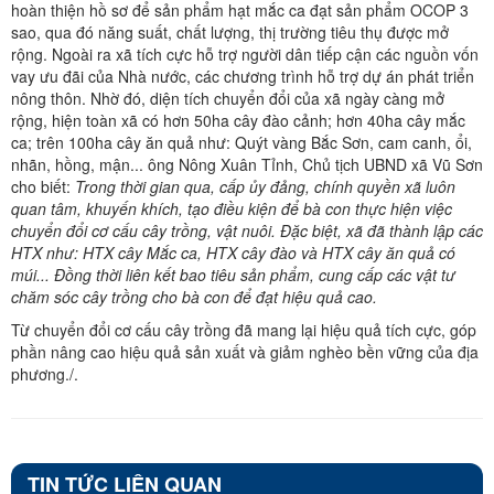
hoàn thiện hồ sơ để sản phẩm hạt mắc ca đạt sản phẩm OCOP 3
sao, qua đó năng suất, chất lượng, thị trường tiêu thụ được mở
rộng. Ngoài ra xã tích cực hỗ trợ người dân tiếp cận các nguồn vốn
vay ưu đãi của Nhà nước, các chương trình hỗ trợ dự án phát triển
nông thôn. Nhờ đó, diện tích chuyển đổi của xã ngày càng mở
rộng, hiện toàn xã có hơn 50ha cây đào cảnh; hơn 40ha cây mắc
ca; trên 100ha cây ăn quả như: Quýt vàng Bắc Sơn, cam canh, ổi,
nhãn, hồng, mận... ông Nông Xuân Tỉnh, Chủ tịch UBND xã Vũ Sơn
cho biết:
Trong thời gian qua, cấp ủy đảng, chính quyền xã luôn
quan tâm, khuyến khích, tạo điều kiện để bà con thực hiện việc
chuyển đổi cơ cấu cây trồng, vật nuôi. Đặc biệt, xã đã thành lập các
HTX như: HTX cây Mắc ca, HTX cây đào và HTX cây ăn quả có
múi... Đồng thời liên kết bao tiêu sản phẩm, cung cấp các vật tư
chăm sóc cây trồng cho bà con để đạt hiệu quả cao.
Từ chuyển đổi cơ cấu cây trồng đã mang lại hiệu quả tích cực, góp
phần nâng cao hiệu quả sản xuất và giảm nghèo bền vững của địa
phương./.
TIN TỨC LIÊN QUAN