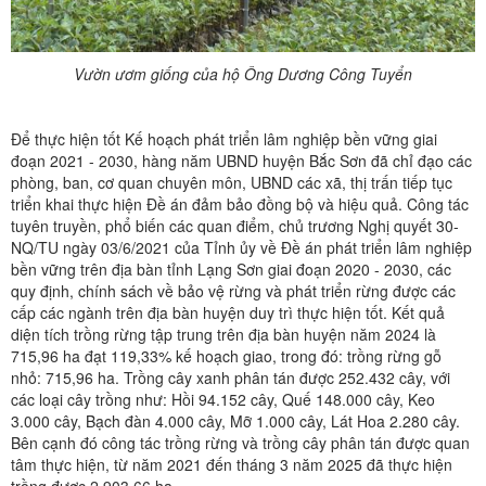
Vườn ươm giống của hộ Ông Dương Công Tuyển
Để thực hiện tốt Kế hoạch phát triển lâm nghiệp bền vững giai
đoạn 2021 - 2030, hàng năm
UBND huyện Bắc Sơn đã chỉ đạo các
phòng, ban, cơ quan chuyên môn, UBND các xã, thị trấn tiếp tục
triển khai thực hiện Đề án đảm bảo đồng bộ và hiệu quả. Công tác
tuyên truyền, phổ biến các quan điểm, chủ trương Nghị quyết 30-
NQ/TU ngày 03/6/2021 của Tỉnh ủy về Đề án phát triển lâm nghiệp
bền vững trên địa bàn tỉnh Lạng Sơn giai đoạn 2020 - 2030, các
quy định, chính sách về bảo vệ rừng và phát triển rừng được các
cấp các ngành trên địa bàn huyện duy trì thực hiện tốt. Kết quả
diện tích trồng rừng tập trung trên địa bàn huyện năm 2024 là
715,96 ha đạt 119,33% kế hoạch giao, trong đó: trồng rừng gỗ
nhỏ: 715,96 ha. Trồng cây xanh phân tán được 252.432 cây, với
các loại cây trồng như: Hồi 94.152 cây, Quế 148.000 cây, Keo
3.000 cây, Bạch đàn 4.000 cây, Mỡ 1.000 cây, Lát Hoa 2.280 cây.
Bên cạnh đó công tác trồng rừng và trồng cây phân tán được quan
tâm thực hiện, từ năm 2021 đến tháng 3 năm 2025 đã thực hiện
trồng được 2.903,66 ha…