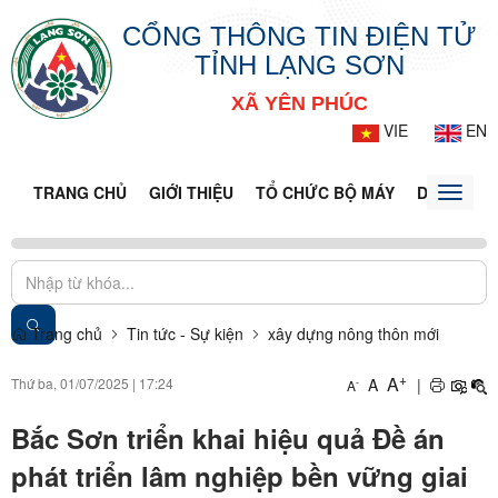
CỔNG THÔNG TIN ĐIỆN TỬ
TỈNH LẠNG SƠN
XÃ YÊN PHÚC
VIE
EN
TRANG CHỦ
GIỚI THIỆU
TỔ CHỨC BỘ MÁY
DOANH NG
Toggle
naviga
Trang chủ
Tin tức - Sự kiện
xây dựng nông thôn mới
+
A
Thứ ba, 01/07/2025
|
17:24
A
|
-
A
Bắc Sơn triển khai hiệu quả Đề án
phát triển lâm nghiệp bền vững giai