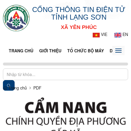
CỔNG THÔNG TIN ĐIỆN TỬ
TỈNH LẠNG SƠN
XÃ YÊN PHÚC
VIE
EN
TRANG CHỦ
GIỚI THIỆU
TỔ CHỨC BỘ MÁY
DOANH NG
Toggle
naviga
Trang chủ
PDF