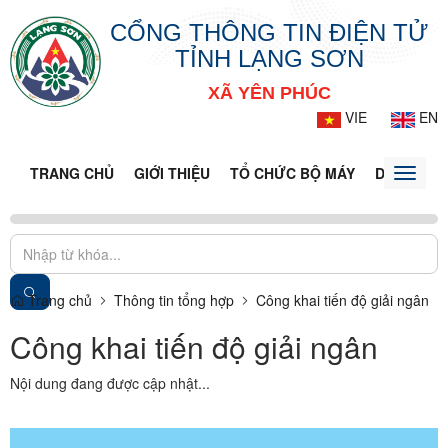
CỔNG THÔNG TIN ĐIỆN TỬ
TỈNH LẠNG SƠN
XÃ YÊN PHÚC
VIE
EN
TRANG CHỦ
GIỚI THIỆU
TỔ CHỨC BỘ MÁY
DOANH NG
Toggle
naviga
Trang chủ
Thông tin tổng hợp
Công khai tiến độ giải ngân
Công khai tiến độ giải ngân
Nội dung đang được cập nhật...