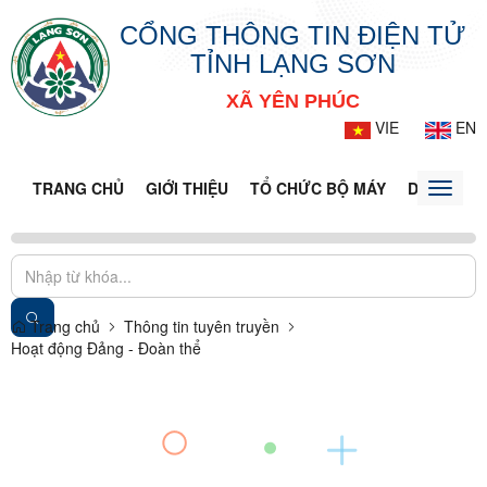
CỔNG THÔNG TIN ĐIỆN TỬ
TỈNH LẠNG SƠN
XÃ YÊN PHÚC
VIE
EN
TRANG CHỦ
GIỚI THIỆU
TỔ CHỨC BỘ MÁY
DOANH NG
Toggle
naviga
Trang chủ
Thông tin tuyên truyền
Hoạt động Đảng - Đoàn thể