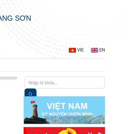
LẠNG SƠN
VIE
EN