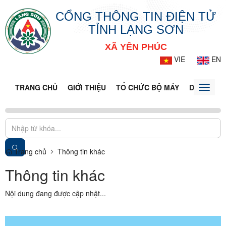
CỔNG THÔNG TIN ĐIỆN TỬ
TỈNH LẠNG SƠN
XÃ YÊN PHÚC
VIE
EN
TRANG CHỦ
GIỚI THIỆU
TỔ CHỨC BỘ MÁY
DOANH NG
Toggle
naviga
Trang chủ
Thông tin khác
Thông tin khác
Nội dung đang được cập nhật...