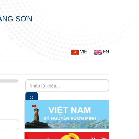
LẠNG SƠN
VIE
EN