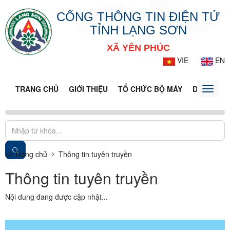
CỔNG THÔNG TIN ĐIỆN TỬ
TỈNH LẠNG SƠN
XÃ YÊN PHÚC
VIE
EN
TRANG CHỦ
GIỚI THIỆU
TỔ CHỨC BỘ MÁY
DOANH NG
Toggle
naviga
Trang chủ
Thông tin tuyên truyền
Thông tin tuyên truyền
Nội dung đang được cập nhật...