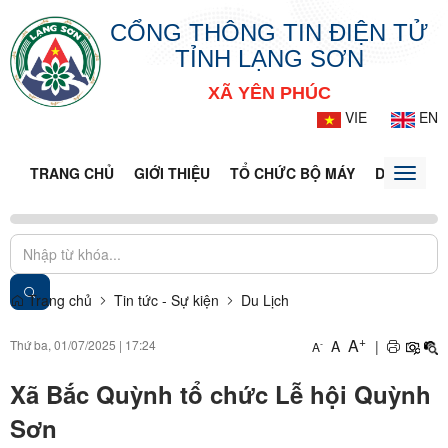
CỔNG THÔNG TIN ĐIỆN TỬ
TỈNH LẠNG SƠN
XÃ YÊN PHÚC
VIE
EN
TRANG CHỦ
GIỚI THIỆU
TỔ CHỨC BỘ MÁY
DOANH NG
Toggle
naviga
Trang chủ
Tin tức - Sự kiện
Du Lịch
+
A
Thứ ba, 01/07/2025
|
17:24
A
|
-
A
Xã Bắc Quỳnh tổ chức Lễ hội Quỳnh
Sơn