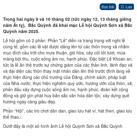
Đọc bài
Lưu
Trong hai ngày 9 và 10 tháng 02 (tức ngày 12, 13 tháng giêng
năm Ất tỵ), Bắc Quỳnh đã khai mạc Lễ hội Quỳnh Sơn xã Bắc
Quỳnh năm 2025.
Lễ hội gồm có 2 phần: Phần "Lễ" diễn ra trang trọng với nghi lễ
cúng tế, gồm các lễ vật được dâng lên từ các thôn trong xã nhằm
mục đích cầu trời cho mưa thuận, gió hòa, cây cối tốt tươi, mùa
màng bội thu, cuộc sống ấm no, hạnh phúc. Đặc biệt Lễ Khoán an,
tức là lễ ăn thề trước sự chứng giám của các thần linh, lãnh đạo xã
và đại diện các thôn thay mặt nhân dân lên thề trước đình làng về
thực hiện đúng các chủ trương của Đảng, chính sách, pháp luật
của Nhà nước; thực hiện nghiêm quy ước, hương ước của thôn, xã;
phấn đấu xây dựng cuộc sống ấm no, hạnh phúc, đoàn kết cộng
đồng và giữ gìn phát huy bản sắc văn hóa dân tộc; xây dựng quê
hương ngày càng giàu đẹp.
Phần “Hội”, các trò chơi dân dan, giao lưu hát ví, hát then, giao lưu
thể thao./.
Dưới đây là một số hình ảnh Lễ hội Quỳnh Sơn xã Bắc Quỳnh