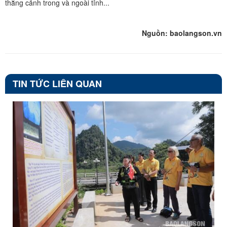
thắng cảnh trong và ngoài tỉnh...
Nguồn: baolangson.vn
TIN TỨC LIÊN QUAN