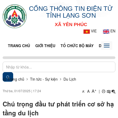
CỔNG THÔNG TIN ĐIỆN TỬ
TỈNH LẠNG SƠN
XÃ YÊN PHÚC
VIE
EN
TRANG CHỦ
GIỚI THIỆU
TỔ CHỨC BỘ MÁY
DOANH NG
Toggle
naviga
Trang chủ
Tin tức - Sự kiện
Du Lịch
+
A
Thứ ba, 01/07/2025
|
17:24
A
|
-
A
Chú trọng đầu tư phát triển cơ sở hạ
tầng du lịch