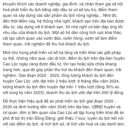
khuyến khích các doanh nghiệp, gia đình, cá nhân tham gia xã hội
hoá phát triển du lịch bằng việc đầu tư cơ sở lưu trú, điểm tham
quan và xây dựng các sản phẩm du lịch nông nghiệp... Nhờ đó,
đến thời điểm này, hệ thống nhà nghỉ, khách sạn trên địa bàn được
đầu tư, xây dựng với 6 khách sạn, 30 nhà nghỉ cơ bản đáp ứng tốt
nhu cầu của khách du lịch. Một số hộ dân cũng tích cực khai thác,
cải tạo cảnh quan các vườn đào, vườn hồng, vườn sở làm điểm
tham quan, trải nghiệm để thu hút khách du lịch.
Nhờ chú trọng phát triển cơ sở hạ tầng và triển khai các giải pháp
cụ thể, những năm qua, các di tích, điểm du lịch trên địa bàn huyện
Cao Lộc ngày càng được đầu tư, tôn tạo hoặc sửa chữa khang
trang hơn, qua đó góp phần thu hút du khách đến tham quan, trải
nghiệm. Giai đoạn 2022 - 2023, tổng lượng khách du lịch đến
huyện Cao Lộc ước đạt trên 2 triệu lượt; 9 tháng đầu năm 2024,
lượng khách du lịch đến huyện đạt trên 1 triệu lượt (tăng 30% so
với cùng kỳ năm 2023), doanh thu du lịch ước đạt trên 200 tỷ đồng.
Để thực hiện hiệu quả đề án phát triển du lịch giai đoạn 2020 -
2030 và định hướng đến năm 2045 trên địa bàn, UBND huyện và
cơ quan, đơn vị liên quan của Cao Lộc sẽ tập trung triển khai đề án
phố đi bộ thị trấn Đồng Đăng; giới thiệu 7 tour, tuyến du lịch kết nối
với các điểm du lịch, di tích lịch sử, di tích văn hoá và các danh lam,