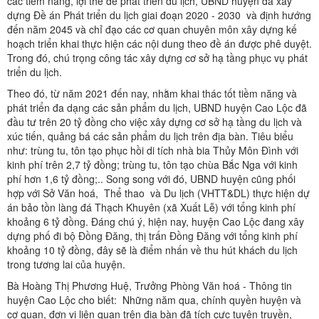
các tiềm năng, lợi thế để phát triển du lịch, UBND huyện đã xây
dựng Đề án Phát triển du lịch giai đoạn 2020 - 2030 và định hướng
đến năm 2045 và chỉ đạo các cơ quan chuyên môn xây dựng kế
hoạch triển khai thực hiện các nội dung theo đề án được phê duyệt.
Trong đó, chú trọng công tác xây dựng cơ sở hạ tầng phục vụ phát
triển du lịch.
Theo đó, từ năm 2021 đến nay, nhằm khai thác tốt tiềm năng và
phát triển đa dạng các sản phẩm du lịch, UBND huyện Cao Lộc đã
đầu tư trên 20 tỷ đồng cho việc xây dựng cơ sở hạ tầng du lịch và
xúc tiến, quảng bá các sản phẩm du lịch trên địa bàn. Tiêu biểu
như: trùng tu, tôn tạo phục hồi di tích nhà bia Thủy Môn Đình với
kinh phí trên 2,7 tỷ đồng; trùng tu, tôn tạo chùa Bắc Nga với kinh
phí hơn 1,6 tỷ đồng;.. Song song với đó, UBND huyện cũng phối
hợp với Sở Văn hoá, Thể thao và Du lịch (VHTT&DL) thực hiện dự
án bảo tồn làng đá Thạch Khuyên (xã Xuất Lễ) với tổng kinh phí
khoảng 6 tỷ đồng. Đáng chú ý, hiện nay, huyện Cao Lộc đang xây
dựng phố đi bộ Đồng Đăng, thị trấn Đồng Đăng với tổng kinh phí
khoảng 10 tỷ đồng, đây sẽ là điểm nhấn về thu hút khách du lịch
trong tương lai của huyện.
Bà Hoàng Thị Phương Huệ, Trưởng Phòng Văn hoá - Thông tin
huyện Cao Lộc cho biết: Những năm qua, chính quyền huyện và
cơ quan, đơn vị liên quan trên địa bàn đã tích cực tuyên truyền,