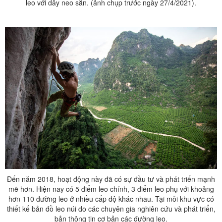
leo với dây neo sẵn. (ảnh chụp trước ngày 27/4/2021).
Đến năm 2018, hoạt động này đã có sự đầu tư và phát triển mạnh
mẽ hơn. Hiện nay có 5 điểm leo chính, 3 điểm leo phụ với khoảng
hơn 110 đường leo ở nhiều cấp độ khác nhau. Tại mỗi khu vực có
thiết kế bản đồ leo núi do các chuyên gia nghiên cứu và phát triển,
bản thông tin cơ bản các đường leo.