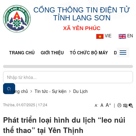
CỔNG THÔNG TIN ĐIỆN TỬ
TỈNH LẠNG SƠN
XÃ YÊN PHÚC
VIE
EN
TRANG CHỦ
GIỚI THIỆU
TỔ CHỨC BỘ MÁY
DOANH NG
Toggle
naviga
Trang chủ
Tin tức - Sự kiện
Du Lịch
+
A
Thứ ba, 01/07/2025
|
17:24
A
|
-
A
Phát triển loại hình du lịch “leo núi
thể thao” tại Yên Thịnh