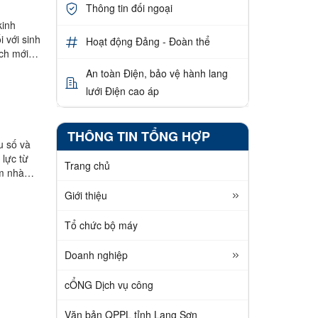
Thông tin đối ngoại
kinh
i với sinh
Hoạt động Đảng - Đoàn thể
ách mới
An toàn Điện, bảo vệ hành lang
lưới Điện cao áp
THÔNG TIN TỔNG HỢP
u số và
 lực từ
Trang chủ
em nhà
Giới thiệu
Tổ chức bộ máy
Doanh nghiệp
cỔNG Dịch vụ công
Văn bản QPPL tỉnh Lạng Sơn