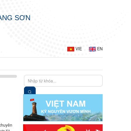
LẠNG SƠN
VIE
EN
 chuyên
lực từ