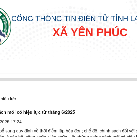
CỔNG THÔNG TIN ĐIỆN TỬ TỈNH 
XÃ YÊN PHÚC
hiệu lực
ch mới có hiệu lực từ tháng 6/2025
2025 17:24
bổ sung quy định về thời điểm lập hóa đơn; chế độ, chính sách đối với
ấp là cán bộ, công chức, viên chức... là những chính sách mới có hiệu 