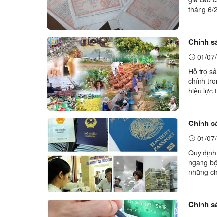
tháng 6/
thời điểm
Chính sá
01/07/
Hỗ trợ sả
chính tro
hiệu lực
Kiểm lâm
Chính sá
01/07/
Quy định
ngang bộ,
những ch
vụ, quyền
Chính sá