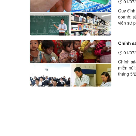
01/07/
Quy định
doanh; sử
viên sư 
có hiệu l
Chính sá
01/07/
Chính sác
miền núi;
tháng 5/
trẻ, học 